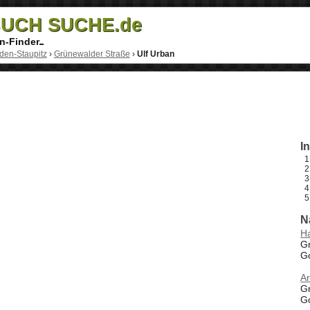
UCH SUCHE.de
n-Finder
den-Staupitz
›
Grünewalder Straße
›
Ulf Urban
I
N
Ha
G
G
Ar
G
G