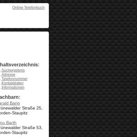
Online Telefonbuch
nhaltsverzeichnis:
Suchergebnis
Adresse
Telefonnummer
Kontaktdaten
Informationen
achbarn:
rald Barig
rünewalder Straße 25,
orden-Staupitz
no Barth
rünewalder Straße 53,
orden-Staupitz