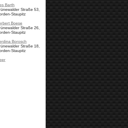
es Barth
rünewalder Straße 53,
orden-Staupitz
erbert Boese
rünewalder Straße 26,
orden-Staupitz
erdina Borosch
rünewalder Straße 18,
orden-Staupitz
eer