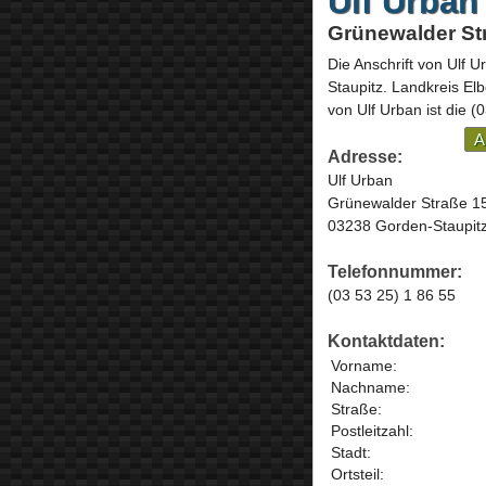
Ulf Urban
Grünewalder St
Die Anschrift von
Ulf U
Staupitz
. Landkreis Elb
von Ulf Urban ist die
(0
A
Adresse:
Ulf Urban
Grünewalder Straße 1
03238 Gorden-Staupit
Telefonnummer:
(03 53 25) 1 86 55
Kontaktdaten:
Vorname:
Nachname:
Straße:
Postleitzahl:
Stadt:
Ortsteil: