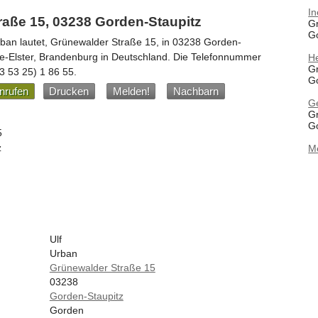
In
raße 15, 03238 Gorden-Staupitz
G
G
rban
lautet,
Grünewalder Straße 15
, in
03238
Gorden-
e-Elster,
Brandenburg
in
Deutschland
.
Die Telefonnummer
H
G
3 53 25) 1 86 55
.
G
nrufen
Drucken
Melden!
Nachbarn
G
G
G
5
z
M
Ulf
Urban
Grünewalder Straße 15
03238
Gorden-Staupitz
Gorden