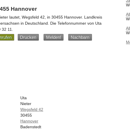
J
W
0455 Hannover
Al
ieter
lautet,
Wegsfeld 42
, in
30455
Hannover
. Landkreis
W
dersachsen
in
Deutschland
.
Die Telefonnummer von Uta
Al
9 32 11
.
W
nrufen
Drucken
Melden!
Nachbarn
M
Uta
Nieter
Wegsfeld 42
30455
Hannover
Badenstedt