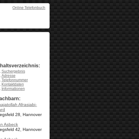
Online Telefonbuch
nhaltsverzeichnis:
Suchergebnis
Adresse
Telefonnummer
Kontaktdaten
Informationen
achbarn:
ajatollah Afrasiabi-
ard
egsfeld 28, Hannover
an Asbeck
egsfeld 42, Hannover