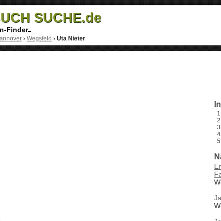
UCH SUCHE.de
n-Finder
annover
›
Wegsfeld
›
Uta Nieter
I
N
En
F
W
J
W