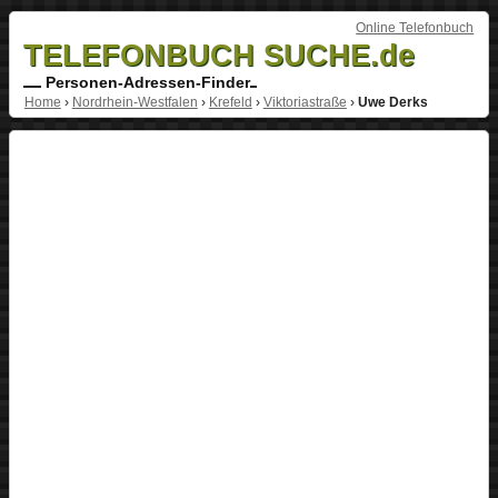
Online Telefonbuch
TELEFONBUCH SUCHE.de
Personen-Adressen-Finder
Home
›
Nordrhein-Westfalen
›
Krefeld
›
Viktoriastraße
›
Uwe Derks