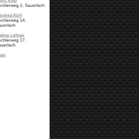
inz Kolb
chlerweg 2, Sauerlach
anfred Köhl
echlerweg 14,
auerlach
abine Lehner
echlerweg 17,
auerlach
eer