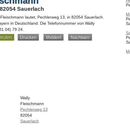
eischmann
He
Pe
 82054 Sauerlach
M
 Fleischmann
lautet,
Pechlerweg 13
, in
82054
Sauerlach
.
P
ayern
in
Deutschland
.
Die Telefonnummer von Wally
S
81 04) 79 24
.
S
nrufen
Drucken
Melden!
Nachbarn
P
S
M
Wally
Fleischmann
Pechlerweg 13
82054
Sauerlach