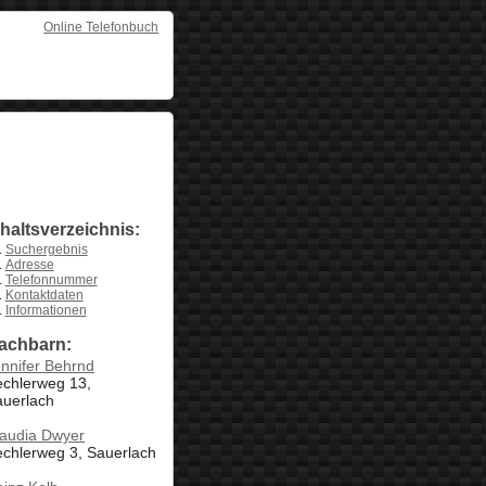
Online Telefonbuch
nhaltsverzeichnis:
Suchergebnis
Adresse
Telefonnummer
Kontaktdaten
Informationen
achbarn:
nnifer Behrnd
echlerweg 13,
auerlach
laudia Dwyer
chlerweg 3, Sauerlach