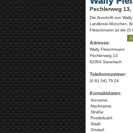
Wally Fl
Pechlerweg 13,
Die Anschrift von
Wally
Landkreis München,
B
Fleischmann ist die
(0 
A
Adresse:
Wally Fleischmann
Pechlerweg 13
82054 Sauerlach
Telefonnummer:
(0 81 04) 79 24
Kontaktdaten:
Vorname:
Nachname:
Straße:
Postleitzahl:
Stadt:
Ortsteil: