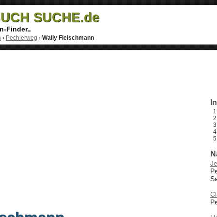
UCH SUCHE.de
n-Finder
h
›
Pechlerweg
›
Wally Fleischmann
I
N
Je
P
S
C
Pe