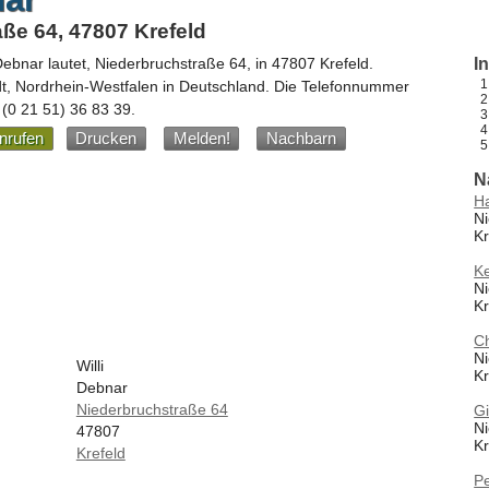
ße 64, 47807 Krefeld
 Debnar
lautet,
Niederbruchstraße 64
, in
47807
Krefeld
.
I
dt,
Nordrhein-Westfalen
in
Deutschland
.
Die Telefonnummer
e
(0 21 51) 36 83 39
.
nrufen
Drucken
Melden!
Nachbarn
N
Ha
Ni
Kr
Ke
Ni
Kr
C
Ni
Willi
Kr
Debnar
Niederbruchstraße 64
Gi
Ni
47807
Kr
Krefeld
Pe