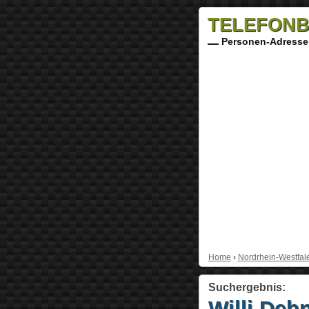
TELEFONB
Personen-Adresse
Home
›
Nordrhein-Westfal
Suchergebnis:
Willi Deb