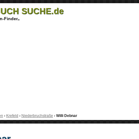
UCH SUCHE.de
n-Finder
en
›
Krefeld
›
Niederbruchstraße
›
Willi Debnar
nar