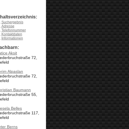
nhaltsverzeichnis:
Suchergebnis
Adresse
Telefonnummer
Kontaktdaten
Informationen
achbarn:
tice Aksit
ederbruchstraße 72,
efeld
rim Alpaslan
ederbruchstraße 72,
efeld
hristian Baumann
ederbruchstraße 55,
efeld
esela Belles
ederbruchstraße 117,
efeld
ter Berns