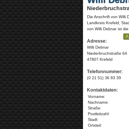
Niederbruchstra
Die Anschrift von
Willi
Landkreis Krefeld, Sta
von Willi Debnar ist di
A
Adresse:
Willi Debnar
Niederbruchstraße 64
47807 Krefeld
Telefonnummer:
(0 21 51) 36 83 39
Kontaktdaten:
Vorname:
Nachname:
Straße:
Postleitzahl:
Stadt:
Ortsteil: