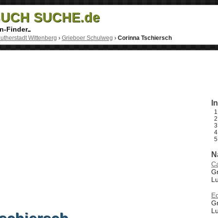
UCH SUCHE.de
n-Finder
utherstadt Wittenberg
›
Grieboer Schulweg
›
Corinna Tschiersch
I
N
Ca
Gr
Lu
E
Gr
Lu