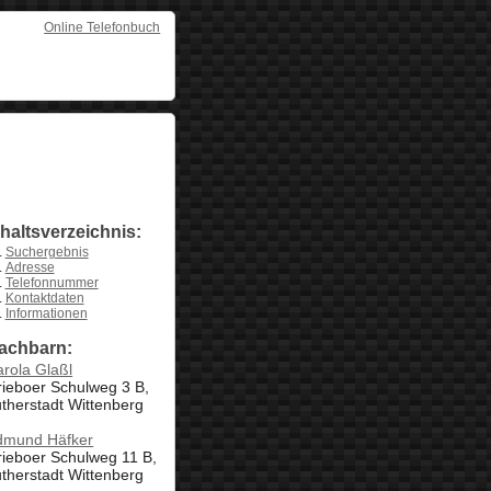
Online Telefonbuch
nhaltsverzeichnis:
Suchergebnis
Adresse
Telefonnummer
Kontaktdaten
Informationen
achbarn:
rola Glaßl
ieboer Schulweg 3 B,
therstadt Wittenberg
dmund Häfker
ieboer Schulweg 11 B,
therstadt Wittenberg