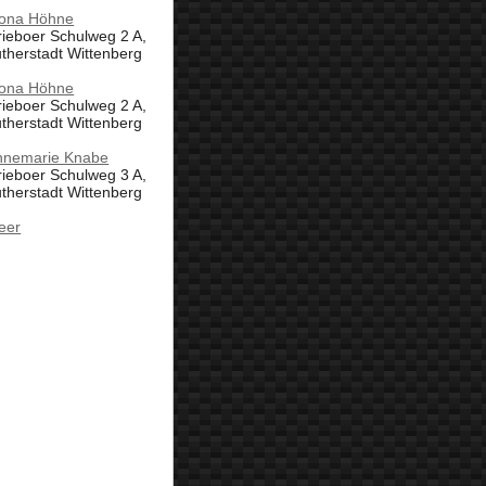
ona Höhne
ieboer Schulweg 2 A,
therstadt Wittenberg
ona Höhne
ieboer Schulweg 2 A,
therstadt Wittenberg
nnemarie Knabe
ieboer Schulweg 3 A,
therstadt Wittenberg
eer