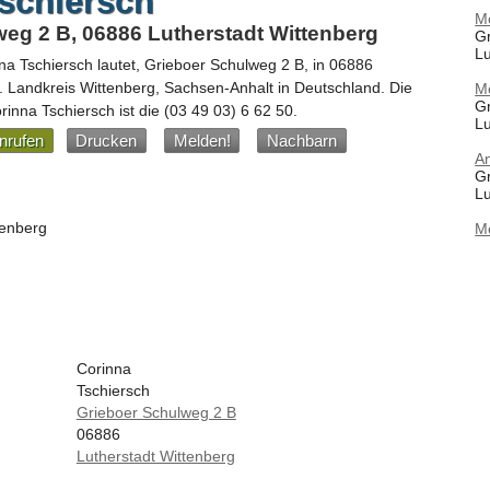
schiersch
M
eg 2 B, 06886 Lutherstadt Wittenberg
Gr
Lu
na Tschiersch
lautet,
Grieboer Schulweg 2 B
, in
06886
. Landkreis Wittenberg,
Sachsen-Anhalt
in
Deutschland
.
Die
M
Gr
inna Tschiersch ist die
(03 49 03) 6 62 50
.
Lu
nrufen
Drucken
Melden!
Nachbarn
A
Gr
Lu
tenberg
M
Corinna
Tschiersch
Grieboer Schulweg 2 B
06886
Lutherstadt Wittenberg