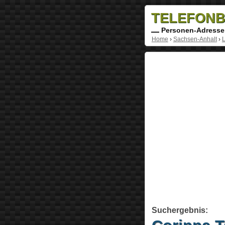
TELEFONB
Personen-Adresse
Home
›
Sachsen-Anhalt
›
L
Suchergebnis: