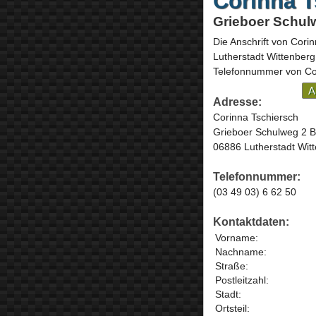
Corinna T
Grieboer Schulw
Die Anschrift von
Corin
Lutherstadt Wittenberg
Telefonnummer von Cor
A
Adresse:
Corinna Tschiersch
Grieboer Schulweg 2 B
06886 Lutherstadt Wit
Telefonnummer:
(03 49 03) 6 62 50
Kontaktdaten:
Vorname:
Nachname:
Straße:
Postleitzahl:
Stadt:
Ortsteil: