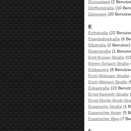
Drosselweg
(2 Benutze
Dörffurtstraße
(10 Benu
Dürerweg
(20 Benutzer
E
Eichstraße
(22 Benutze
Eisenbahnstraße
(6 Be
Elbstraße
(2 Benutzer)
Elsterstraße
(1 Benutze
Emil-Krüger-Straße
(13
Emmy-Schach-Straße
Erbbauring
(8 Benutzer
Erich-Mühsam-Straße
Erich-Weinert-Straße
(
Erikastraße
(22 Benutz
Ernst-Kamieth-Straße
(
Ernst-Moritz-Arndt-Str
Eupersche Straße
(1 B
Euperscher Anger
(5 B
Euperscher Weg
(7 Be