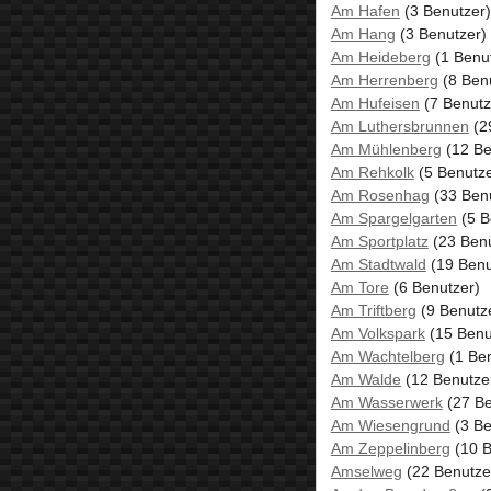
Am Hafen
(3 Benutzer)
Am Hang
(3 Benutzer)
Am Heideberg
(1 Benu
Am Herrenberg
(8 Ben
Am Hufeisen
(7 Benutz
Am Luthersbrunnen
(2
Am Mühlenberg
(12 Be
Am Rehkolk
(5 Benutze
Am Rosenhag
(33 Benu
Am Spargelgarten
(5 B
Am Sportplatz
(23 Benu
Am Stadtwald
(19 Benu
Am Tore
(6 Benutzer)
Am Triftberg
(9 Benutz
Am Volkspark
(15 Benu
Am Wachtelberg
(1 Ben
Am Walde
(12 Benutze
Am Wasserwerk
(27 Be
Am Wiesengrund
(3 Be
Am Zeppelinberg
(10 B
Amselweg
(22 Benutze