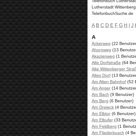
Telefonbuch Luthersta
Lutherstadt Wittenber
TelefonbuchSuche.de
A
B
C
D
E
F
G
H
I
J
A
Ackerweg
(22 Benutzer
Ahornweg
(13 Benutze
Akazienweg
(1 Benutze
Alte Dorfstraße
(64 Ben
Alte Wittenberger Stra
Altes Dorf
(13 Benutzer
Am Alten Bahnhof
(52 
Am Anger
(14 Benutzer
Am Bach
(9 Benutzer)
Am Berg
(6 Benutzer)
Am Dreieck
(4 Benutze
Am Elbtor
(6 Benutzer)
Am Elbufer
(33 Benutz
Am Feldberg
(1 Benutz
Am Fliederbusch
(4 Be