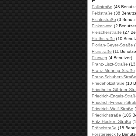
F
Falkstraße
(45 Benutze
Feldstraße
(38 Benutze
Fichtestraße
(3 Benutz
Finkenweg
(2 Benutzer
Fleischerstraße
(27 Be
Fliethstraße
(10 Benutz
Florian-Geyer-Straße
(
Flurstraße
(11 Benutze
Flurweg
(4 Benutzer)
Franz-Liszt-Straße
(13
Franz-Mehring-Straße
Franz-Schubert-Straß
Friedeholzstraße
(10 B
Friedhelm-Gärtner-Str
Friedrich-Engels-Straß
Friedrich-Friesen-Stra
Friedrich-Wolf-Straße
(
Friedrichstraße
(105 B
Fritz-Heckert-Straße
(1
Fröbelstraße
(18 Benut
Förstereieck
(6 Benutz