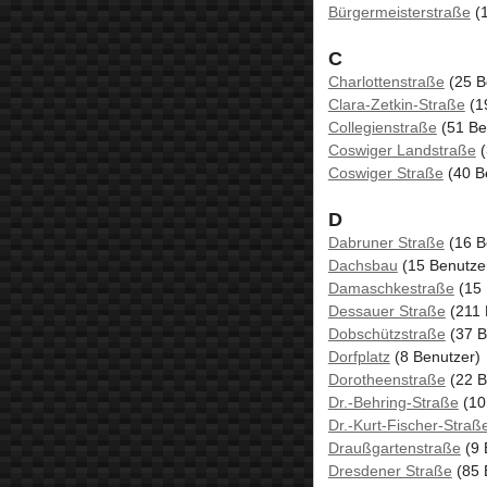
Bürgermeisterstraße
(1
C
Charlottenstraße
(25 B
Clara-Zetkin-Straße
(1
Collegienstraße
(51 Be
Coswiger Landstraße
(
Coswiger Straße
(40 B
D
Dabruner Straße
(16 B
Dachsbau
(15 Benutze
Damaschkestraße
(15 
Dessauer Straße
(211 
Dobschützstraße
(37 B
Dorfplatz
(8 Benutzer)
Dorotheenstraße
(22 B
Dr.-Behring-Straße
(10
Dr.-Kurt-Fischer-Straß
Draußgartenstraße
(9 
Dresdener Straße
(85 