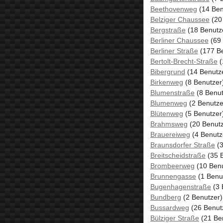
Beethovenweg
(14 Ben
Belziger Chaussee
(20
Bergstraße
(18 Benutz
Berliner Chaussee
(69 
Berliner Straße
(177 Be
Bertolt-Brecht-Straße
(
Bibergrund
(14 Benutz
Birkenweg
(8 Benutzer
Blumenstraße
(8 Benut
Blumenweg
(2 Benutze
Blütenweg
(5 Benutzer
Brahmsweg
(20 Benutz
Brauereiweg
(4 Benutz
Braunsdorfer Straße
(3
Breitscheidstraße
(35 B
Brombeerweg
(10 Benu
Brunnengasse
(1 Benu
Bugenhagenstraße
(3 
Bundberg
(2 Benutzer)
Bussardweg
(26 Benut
Bülziger Straße
(21 Be