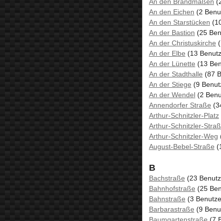
An den Brandmaßen
(2
An den Eichen
(2 Benu
An den Starstücken
(10
An der Bastion
(25 Ben
An der Christuskirche
(
An der Elbe
(13 Benutz
An der Lünette
(13 Ben
An der Stadthalle
(87 B
An der Stiege
(9 Benut
An der Wendel
(2 Benu
Annendorfer Straße
(3
Arthur-Schnitzler-Platz
Arthur-Schnitzler-Stra
Arthur-Schnitzler-Weg
August-Bebel-Straße
(
B
Bachstraße
(23 Benutz
Bahnhofstraße
(25 Ben
Bahnstraße
(3 Benutze
Barbarastraße
(9 Benu
Baumgartenstraße
(7 