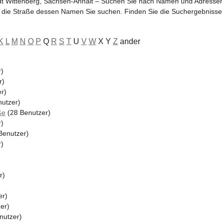
dt Wittenberg, Sachsen-Anhalt – Suchen Sie nach Namen und Adressen
g die Straße dessen Namen Sie suchen. Finden Sie die Suchergebnisse
K
L
M
N
O
P
Q
R
S
T
U
V
W
X Y
Z
ander
)
r)
r)
utzer)
ße
(28 Benutzer)
)
Benutzer)
)
r)
er)
er)
nutzer)