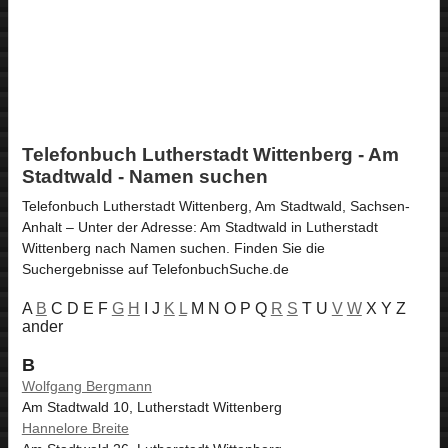
Telefonbuch Lutherstadt Wittenberg - Am
Stadtwald - Namen suchen
Telefonbuch Lutherstadt Wittenberg, Am Stadtwald, Sachsen-
Anhalt – Unter der Adresse: Am Stadtwald in Lutherstadt
Wittenberg nach Namen suchen. Finden Sie die
Suchergebnisse auf TelefonbuchSuche.de
A
B
C D E F
G
H
I J
K
L
M N O P Q
R
S
T U
V
W
X Y Z
ander
B
Wolfgang Bergmann
Am Stadtwald 10, Lutherstadt Wittenberg
Hannelore Breite