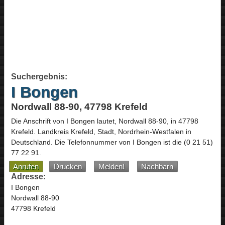
Suchergebnis:
I Bongen
Nordwall 88-90, 47798 Krefeld
Die Anschrift von
I Bongen
lautet,
Nordwall 88-90
, in
47798
Krefeld
. Landkreis Krefeld, Stadt,
Nordrhein-Westfalen
in
Deutschland
.
Die Telefonnummer von I Bongen ist die
(0 21 51)
77 22 91
.
Anrufen
Drucken
Melden!
Nachbarn
Adresse:
I Bongen
Nordwall 88-90
47798 Krefeld