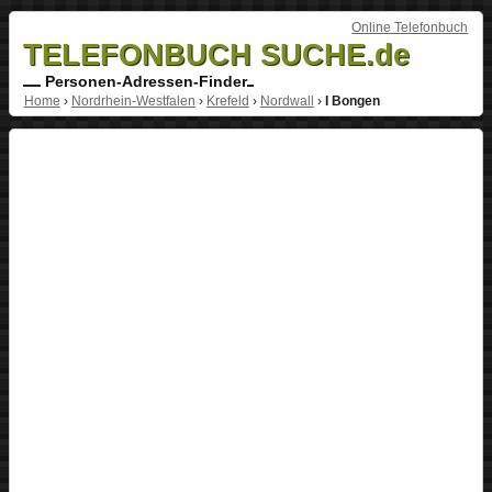
Online Telefonbuch
TELEFONBUCH SUCHE.de
Personen-Adressen-Finder
Home
›
Nordrhein-Westfalen
›
Krefeld
›
Nordwall
›
I Bongen