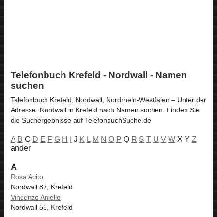
Telefonbuch Krefeld - Nordwall - Namen
suchen
Telefonbuch Krefeld, Nordwall, Nordrhein-Westfalen – Unter der
Adresse: Nordwall in Krefeld nach Namen suchen. Finden Sie
die Suchergebnisse auf TelefonbuchSuche.de
A
B
C
D
E
F
G
H
I
J
K
L
M
N
O
P
Q
R
S
T
U
V
W
X Y
Z
ander
A
Rosa Acito
Nordwall 87, Krefeld
Vincenzo Aniello
Nordwall 55, Krefeld