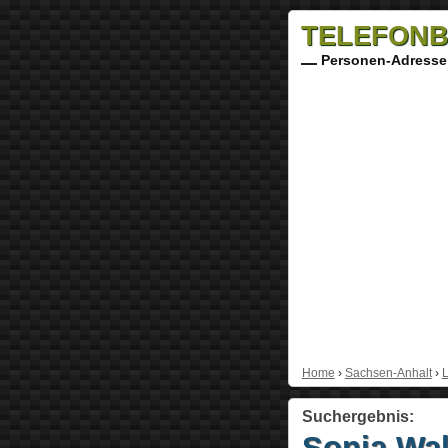
TELEFONB
Personen-Adresse
Home
›
Sachsen-Anhalt
›
L
Suchergebnis:
Sonja Wal