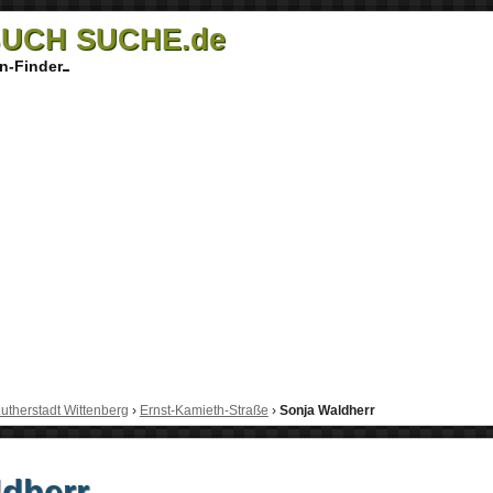
UCH SUCHE.de
n-Finder
utherstadt Wittenberg
›
Ernst-Kamieth-Straße
›
Sonja Waldherr
dherr