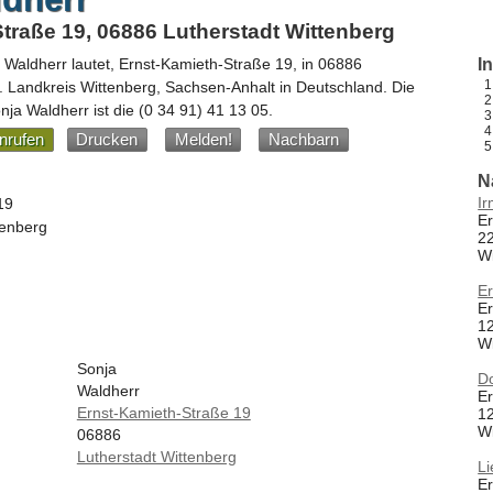
traße 19, 06886 Lutherstadt Wittenberg
 Waldherr
lautet,
Ernst-Kamieth-Straße 19
, in
06886
I
. Landkreis Wittenberg,
Sachsen-Anhalt
in
Deutschland
.
Die
ja Waldherr ist die
(0 34 91) 41 13 05
.
nrufen
Drucken
Melden!
Nachbarn
N
Ir
19
E
tenberg
22
W
Er
E
12
W
Sonja
Do
Waldherr
E
Ernst-Kamieth-Straße 19
12
W
06886
Lutherstadt Wittenberg
Li
Er