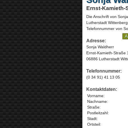
Ernst-Kamieth-S
Die Anschrift von
Sonja
Lutherstadt Wittenberg
Telefonnummer von Son
A
Adresse:
Sonja Waldherr
Ernst-Kamieth-Straße 
06886 Lutherstadt Wit
Telefonnummer:
(0 34 91) 41 13 05
Kontaktdaten:
Vorname:
Nachname:
Straße:
Postleitzahl:
Stadt:
Ortsteil: