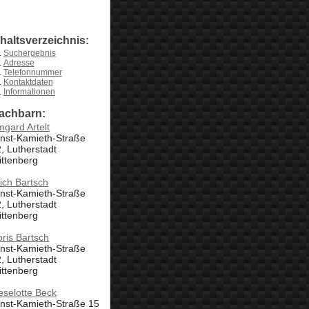
nhaltsverzeichnis:
Suchergebnis
Adresse
Telefonnummer
Kontaktdaten
Informationen
achbarn:
mgard Artelt
rnst-Kamieth-Straße
, Lutherstadt
ittenberg
ich Bartsch
rnst-Kamieth-Straße
, Lutherstadt
ittenberg
ris Bartsch
rnst-Kamieth-Straße
, Lutherstadt
ittenberg
eselotte Beck
nst-Kamieth-Straße 15