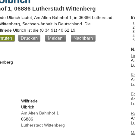
f 1, 06886 Lutherstadt Wittenberg
iede Ulbrich
lautet,
Am Alten Bahnhof 1
, in
06886
Lutherstadt
I
 Wittenberg,
Sachsen-Anhalt
in
Deutschland
.
Die
riede Ulbrich ist die
(0 34 91) 40 62 19
.
nrufen
Drucken
Melden!
Nachbarn
N
Li
Am
tenberg
Lu
K
Am
Lu
E
Am
Wilfriede
Lu
Ulbrich
Am Alten Bahnhof 1
R
Am
06886
Lu
Lutherstadt Wittenberg
M