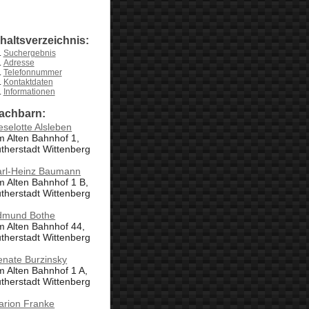
nhaltsverzeichnis:
Suchergebnis
Adresse
Telefonnummer
Kontaktdaten
Informationen
achbarn:
eselotte Alsleben
 Alten Bahnhof 1,
therstadt Wittenberg
arl-Heinz Baumann
 Alten Bahnhof 1 B,
therstadt Wittenberg
dmund Bothe
 Alten Bahnhof 44,
therstadt Wittenberg
enate Burzinsky
 Alten Bahnhof 1 A,
therstadt Wittenberg
arion Franke