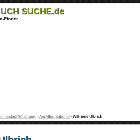
UCH SUCHE.de
n-Finder
utherstadt Wittenberg
›
Am Alten Bahnhof
›
Wilfriede Ulbrich
Ulbrich