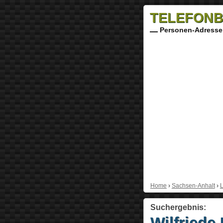
TELEFONB
Personen-Adresse
Home
›
Sachsen-Anhalt
›
L
Suchergebnis:
Wilfriede 