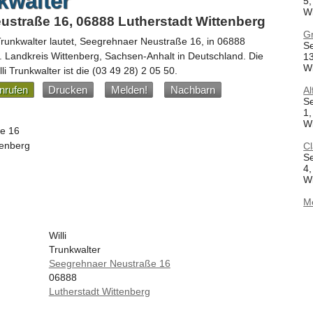
kwalter
5,
W
straße 16, 06888 Lutherstadt Wittenberg
Gr
 Trunkwalter
lautet,
Seegrehnaer Neustraße 16
, in
06888
S
. Landkreis Wittenberg,
Sachsen-Anhalt
in
Deutschland
.
Die
13
W
i Trunkwalter ist die
(03 49 28) 2 05 50
.
nrufen
Drucken
Melden!
Nachbarn
Al
S
1,
W
e 16
tenberg
Cl
S
4,
W
M
Willi
Trunkwalter
Seegrehnaer Neustraße 16
06888
Lutherstadt Wittenberg