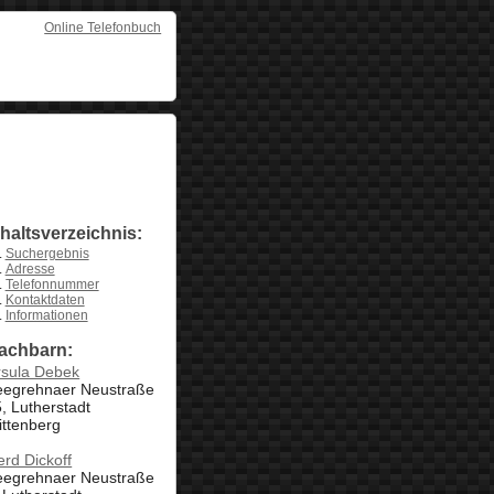
Online Telefonbuch
nhaltsverzeichnis:
Suchergebnis
Adresse
Telefonnummer
Kontaktdaten
Informationen
achbarn:
rsula Debek
eegrehnaer Neustraße
, Lutherstadt
ittenberg
rd Dickoff
eegrehnaer Neustraße