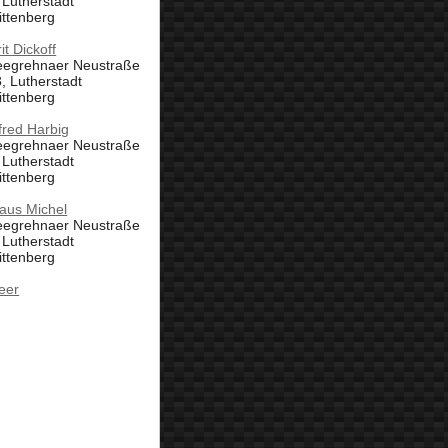
 Lutherstadt
ittenberg
it Dickoff
eegrehnaer Neustraße
, Lutherstadt
ittenberg
fred Harbig
eegrehnaer Neustraße
 Lutherstadt
ittenberg
aus Michel
eegrehnaer Neustraße
 Lutherstadt
ittenberg
eer