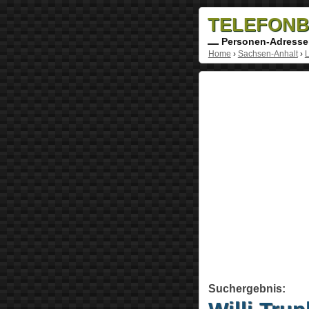
TELEFONB
Personen-Adresse
Home
›
Sachsen-Anhalt
›
L
Suchergebnis: