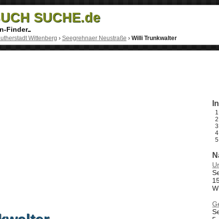
UCH SUCHE.de
n-Finder
utherstadt Wittenberg
›
Seegrehnaer Neustraße
›
Willi Trunkwalter
I
N
U
S
15
W
Ge
S