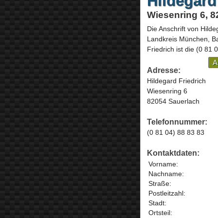
Hildegard
Wiesenring 6, 
Die Anschrift von
Hilde
Landkreis München,
B
Friedrich ist die
(0 81 
A
Adresse:
Hildegard Friedrich
Wiesenring 6
82054 Sauerlach
Telefonnummer:
(0 81 04) 88 83 83
Kontaktdaten:
Vorname:
Nachname:
Straße:
Postleitzahl:
Stadt:
Ortsteil: