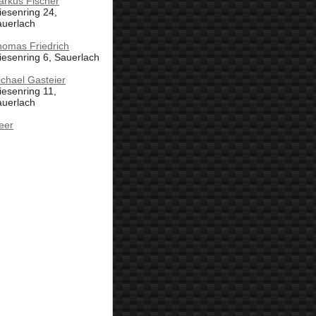
arkus Fischer
esenring 24,
auerlach
homas Friedrich
esenring 6, Sauerlach
chael Gasteier
esenring 11,
auerlach
eer