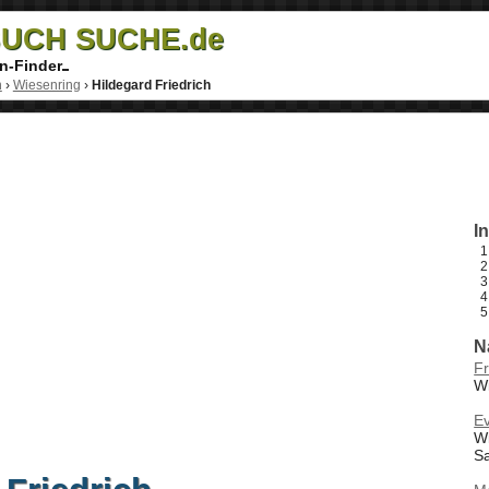
UCH SUCHE.de
n-Finder
h
›
Wiesenring
›
Hildegard Friedrich
I
N
Fr
Wi
Ev
Wi
S