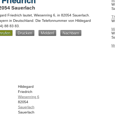
 Friedrich
M
Wi
82054 Sauerlach
S
gard Friedrich
lautet,
Wiesenring 6
, in
82054
Sauerlach
.
T
ayern
in
Deutschland
.
Die Telefonnummer von Hildegard
Wi
04) 88 83 83
.
Mi
nrufen
Drucken
Melden!
Nachbarn
Wi
S
M
Hildegard
Friedrich
Wiesenring 6
82054
Sauerlach
Sauerlach