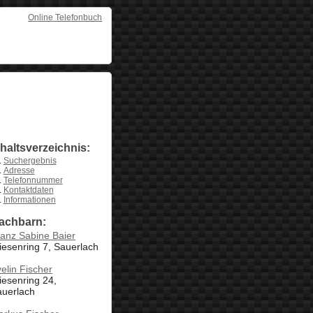
Online Telefonbuch
nhaltsverzeichnis:
Suchergebnis
Adresse
Telefonnummer
Kontaktdaten
Informationen
achbarn:
anz Sabine Baier
esenring 7, Sauerlach
elin Fischer
esenring 24,
auerlach